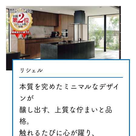
リシェル
本質を究めたミニマルな
デザイ
ンが
醸し出す、
上質な佇まいと品
格。
触れるたびに心が躍り、