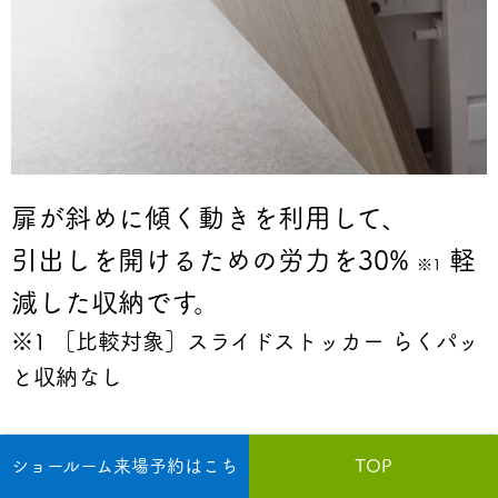
扉が斜めに傾く動きを利用して、
引出しを
開けるための労力を
30%
軽
※1
減した
収納です。
※1 ［比較対象］スライドストッカー らくパッ
と収納なし
ショールーム来場予約はこち
TOP