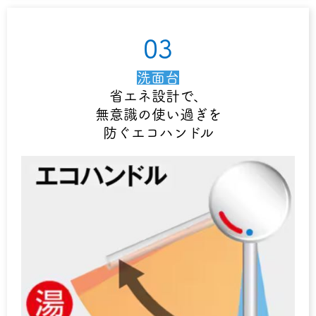
03
洗面台
省エネ設計で、
無意識の使い過ぎを
防ぐエコハンドル